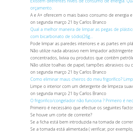
Existem diferentes níveis de consumo de energia. Qu
orçamento.
A e A+ oferecem o mais baixo consumo de energia e
on segunda março 21
by Carlos Branco
Qual a melhor maneira de limpar as pegas de plástico
com bicarbonato de sódio(26g…
Pode limpar as paredes interiores e as partes em p
Não utilize nada abrasivo nem limpador adstringente
concentrados, lixívia ou produtos que contêm petróle
Não utilize toalhas de papel, tampões abrasivos ou qu
on segunda março 21
by Carlos Branco
Como eliminar maus cheiros do meu frigorífico?
Limp
Limpe o interior com um detergente de limpeza sua
on segunda março 21
by Carlos Branco
O frigorifico/congelador não funciona ?
Primeiro é ne
Primeiro é necessário que efectue os seguintes facto
Se houve um corte de corrente?
Se a ficha está bem introduzida na tomada de corren
Se a tomada está alimentada ( verificar, por exemp