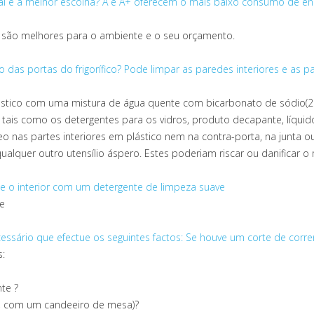
al é a melhor escolha?
A e A+ oferecem o mais baixo consumo de ene
 são melhores para o ambiente e o seu orçamento.
 das portas do frigorífico?
Pode limpar as paredes interiores e as 
lástico com uma mistura de água quente com bicarbonato de sódio(26g
 tais como os detergentes para os vidros, produto decapante, líquid
o nas partes interiores em plástico nem na contra-porta, na junta o
alquer outro utensílio áspero. Estes poderiam riscar ou danificar o 
e o interior com um detergente de limpeza suave
ve
cessário que efectue os seguintes factos: Se houve um corte de corre
s:
te ?
lo, com um candeeiro de mesa)?