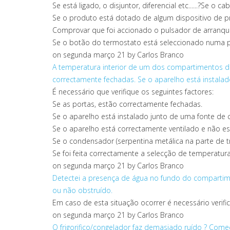
Se está ligado, o disjuntor, diferencial etc......?Se o
Se o produto está dotado de algum dispositivo de p
Comprovar que foi accionado o pulsador de arranque 
Se o botão do termostato está seleccionado numa po
on segunda março 21
by Carlos Branco
A temperatura interior de um dos compartimentos do f
correctamente fechadas. Se o aparelho está instala
É necessário que verifique os seguintes factores:
Se as portas, estão correctamente fechadas.
Se o aparelho está instalado junto de uma fonte de c
Se o aparelho está correctamente ventilado e não est
Se o condensador (serpentina metálica na parte de trá
Se foi feita correctamente a selecção de temperatura
on segunda março 21
by Carlos Branco
Detectei a presença de água no fundo do compartimen
ou não obstruído.
Em caso de esta situação ocorrer é necessário verif
on segunda março 21
by Carlos Branco
O frigorifico/congelador faz demasiado ruído ?
Comec