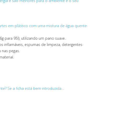
rgia e são melhores para o ambiente e o seu
partes em plástico com uma mistura de água quente
 para 95l), utilizando um pano suave.
os inflamáveis, espumas de limpeza, detergentes
u nas pegas.
material.
nte? Se a ficha está bem introduzida…