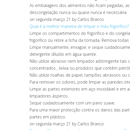
As embalagens dos alimentos não ficam pegadas, as
descongelação nunca ou quase nunca é necessária
on segunda março 21
by Carlos Branco
Qual é a melhor maneira de limpar o meu frigorífico?
Limpe os compartimentos do frigorífico e do conge
frigorífico ou retire a ficha da tomada. Remova todas 
Limpe manualmente, enxagúe, e seque cuidadosament
detergente diluído em água quente.
Não utilize abrasivo nem limpador adstringente tais
concentrados , lixívia ou produtos que contêm petról
Não utilize toalhas de papel, tampões abrasivos ou qu
Para remover os odores, pode limpar as paredes int
Limpe as partes exteriores em aço inoxidável e em 
limpadores ásperos.
Seque cuidadosamente com um pano suave.
Para uma maior protecção contra os danos das part
partes em plástico.
on segunda março 21
by Carlos Branco