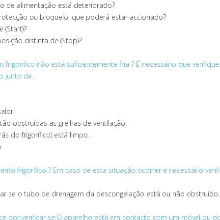
 cabo de alimentação está deteriorado?
rotecção ou bloqueio, que poderá estar accionado?
(Start)?
sição distinta de (Stop)?
rigorifico não está suficientemente fria ?
É necessário que verifique
do junto de…
alor.
ão obstruídas as grelhas de ventilação.
s do frígorífico) está limpo .
.
to frigorífico ?
Em caso de esta situação ocorrer é necessário veri
icar se o tubo de drenagem da descongelação está ou não obstruído.
e por verificar se:O aparelho está em contacto com um móvel ou ob