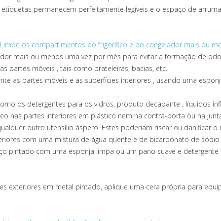
 etiquetas permanecem perfeitamente legíveis e o espaço de arrum
Limpe os compartimentos do frigorífico e do congelador mais ou m
lador mais ou menos uma vez por mês para evitar a formação de odo
as partes móveis , tais como prateleiras, bacias, etc.
e as partes móveis e as superfícies interiores , usando uma esp
 como os detergentes para os vidros, produto decapante , líquidos i
eo nas partes interiores em plástico nem na contra-porta ou na junt
alquer outro utensílio áspero. Estes poderiam riscar ou danificar o 
eriores com uma mistura de água quente e de bicarbonato de sódio 2
aço pintado com uma esponja limpa ou um pano suave e detergente d
es exteriores em metal pintado, aplique uma cera própria para equ