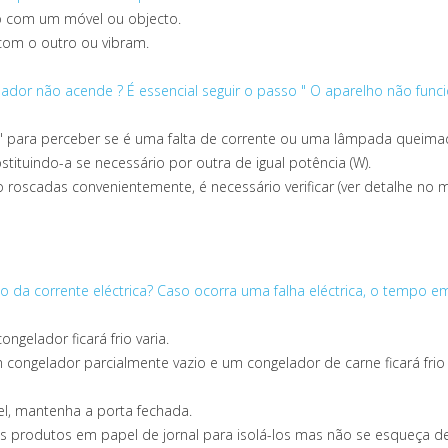
to com um móvel ou objecto.
com o outro ou vibram.
gelador não acende ?
É essencial seguir o passo " O aparelho não func
na" para perceber se é uma falta de corrente ou uma lâmpada queima
stituindo-a se necessário por outra de igual potência (W).
roscadas convenientemente, é necessário verificar (ver detalhe no m
 da corrente eléctrica?
Caso ocorra uma falha eléctrica, o tempo em
gelador ficará frio varia.
 congelador parcialmente vazio e um congelador de carne ficará f
el, mantenha a porta fechada.
s produtos em papel de jornal para isolá-los mas não se esqueça de 