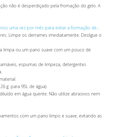
ação não é desperdiçado pela fromação do gelo. A
enos uma vez por mês para evitar a formação de…
res. Limpe os derrames imediatamente. Desligue o
onja limpa ou um pano suave com um pouco de
nflamáveis, espumas de limpeza, detergentes
a.
material.
6 g. para 95L de água).
iluído em água quente. Não utilize abrasivos nem
ipamentos com um pano limpo e suave, evitando as